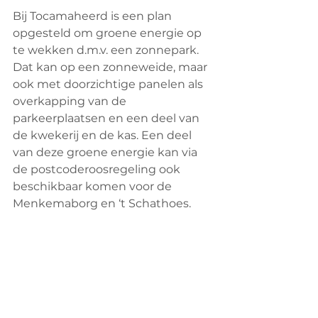
Bij Tocamaheerd is een plan 
opgesteld om groene energie op 
te wekken d.m.v. een zonnepark. 
Dat kan op een zonneweide, maar 
ook met doorzichtige panelen als 
overkapping van de 
parkeerplaatsen en een deel van 
de kwekerij en de kas. Een deel 
van deze groene energie kan via 
de postcoderoosregeling ook 
beschikbaar komen voor de 
Menkemaborg en ‘t Schathoes.
Wat heeft het 
Koploperproject jullie 
gebracht? 
We kwamen tot de conclusie dat 