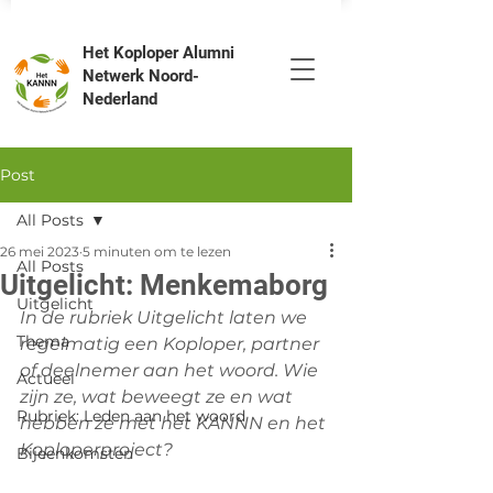
Het Koploper Alumni
Netwerk Noord-
Nederland
Post
All Posts
26 mei 2023
5 minuten om te lezen
All Posts
Uitgelicht: Menkemaborg
Uitgelicht
In de rubriek Uitgelicht laten we 
Thema
regelmatig een Koploper, partner 
of deelnemer aan het woord. Wie 
Actueel
zijn ze, wat beweegt ze en wat 
Rubriek: Leden aan het woord
hebben ze met het KANNN en het 
Koploperproject?
Bijeenkomsten