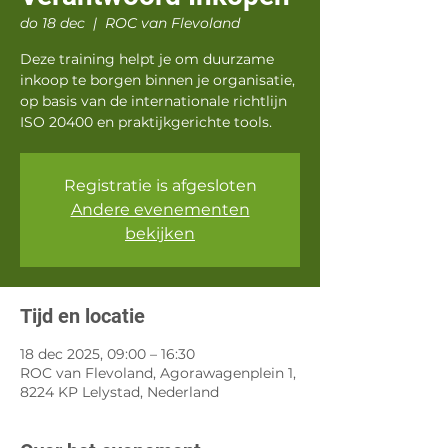
do 18 dec
  |  
ROC van Flevoland
Deze training helpt je om duurzame
inkoop te borgen binnen je organisatie,
op basis van de internationale richtlijn
ISO 20400 en praktijkgerichte tools.
Registratie is afgesloten
Andere evenementen
bekijken
Tijd en locatie
18 dec 2025, 09:00 – 16:30
ROC van Flevoland, Agorawagenplein 1,
8224 KP Lelystad, Nederland