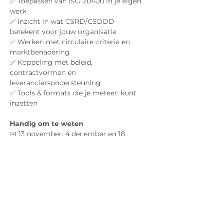
✅ Toepassen van ISO 20400 in je eigen 
werk
✅ Inzicht in wat CSRD/CSDDD 
betekent voor jouw organisatie
✅ Werken met circulaire criteria en 
marktbenadering
✅ Koppeling met beleid, 
contractvormen en 
leveranciersondersteuning
✅ Tools & formats die je meteen kunt 
inzetten
Handig om te weten
📅 13 november, 4 december en 18 
december 2025
🕘 09:00 – 16:30 uur
📍Agorawagenplein 1, Lelystad (ROC 
van Flevoland)
💰 Gratis
Voor wie?
Voor iedereen die bezig is met 