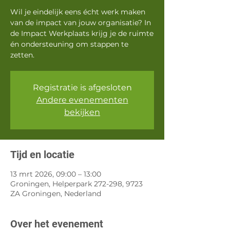
Wil je eindelijk eens écht werk maken
van de impact van jouw organisatie? In
de Impact Werkplaats krijg je de ruimte
én ondersteuning om stappen te
zetten.
Registratie is afgesloten
Andere evenementen
bekijken
Tijd en locatie
13 mrt 2026, 09:00 – 13:00
Groningen, Helperpark 272-298, 9723
ZA Groningen, Nederland
Over het evenement