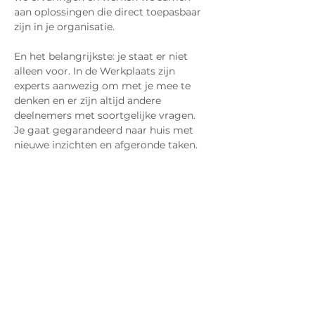
aan oplossingen die direct toepasbaar 
zijn in je organisatie.
En het belangrijkste: je staat er niet 
alleen voor. In de Werkplaats zijn 
experts aanwezig om met je mee te 
denken en er zijn altijd andere 
deelnemers met soortgelijke vragen. 
Je gaat gegarandeerd naar huis met 
nieuwe inzichten en afgeronde taken.
Meer informatie? Kijk op: 
www.impactwerkplaats.nl
We hopen je daar te zien! 💚