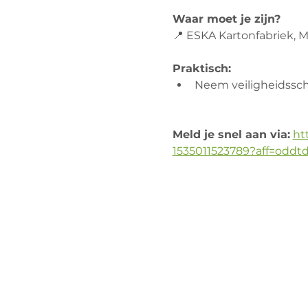
Waar moet je zijn?
📍 ESKA Kartonfabriek, 
Praktisch:
Neem veiligheidssch
Meld je snel aan via:
ht
1535011523789?aff=oddtd