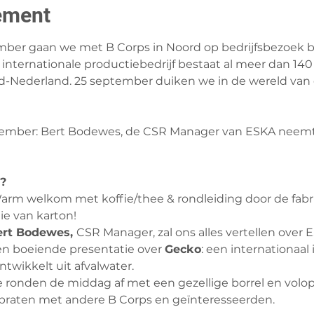
ement
er gaan we met B Corps in Noord op bedrijfsbezoek bi
t internationale productiebedrijf bestaat al meer dan 140
rd-Nederland. 25 september duiken we in de wereld v
tember: Bert Bodewes, de CSR Manager van ESKA neemt
?
Warm welkom met koffie/thee & rondleiding door de fabr
ie van karton!
rt Bodewes, 
CSR Manager, zal ons alles vertellen over 
Een boeiende presentatie over 
Gecko
: een internationaal
twikkelt uit afvalwater.
e ronden de middag af met een gezellige borrel en volo
 praten met andere B Corps en geïnteresseerden.