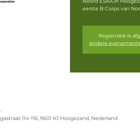
Noord ESKA in Hoogez
eerste B Corps van No
Registratie is af
Andere evenemente
0
astraat 114-116, 9601 KJ Hoogezand, Nederland