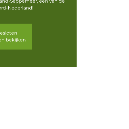
and-Sappemeer, één van de
ord-Nederland!
gesloten
n bekijken