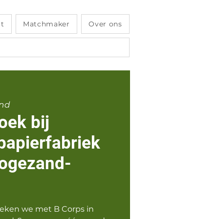
it
Matchmaker
Over ons
nd
oek bij
papierfabriek
ogezand-
eken we met B Corps in