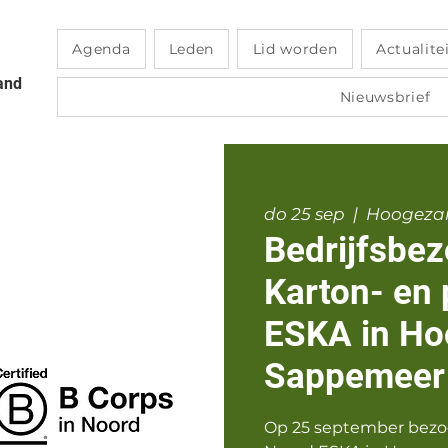
Agenda
Leden
Lid worden
Actualite
and
Nieuwsbrief
do 25 sep
  |  
Hoogeza
Bedrijfsbez
Karton- en 
ESKA in Ho
Sappemeer
Op 25 september bezo